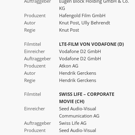
Auftraggeber
Eugen Block Holding GmbH & Co.
KG
Produzent
Hafengold Film GmbH
Autor
Knut Post, Ully Behrendt
Regie
Knut Post
Filmtitel
LTE-FILM VON VODAFONE (D)
Einreicher
Vodafone D2 GmbH
Auftraggeber
Vodafone D2 GmbH
Produzent
Atkon AG
Autor
Hendrik Gerckens
Regie
Hendrik Gerckens
Filmtitel
SWISS LIFE – CORPORATE
MOVIE (CH)
Einreicher
Seed Audio-Visual
Communication AG
Auftraggeber
Swiss Life AG
Produzent
Seed Audio-Visual