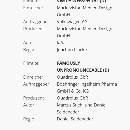
Filmtitel
VWUP! WEBSPECIAL (D)
Einreicher
Mackevision Medien Design
GmbH
Auftraggeber
Volkswagen AG
Produzent
Mackevision Medien Design
GmbH
Autor
k.A.
Regie
Joachim Lincke
Filmtitel
FAMOUSLY
UNPRONOUNCEABLE (D)
Einreicher
Quadrolux GbR
Auftraggeber
Boehringer Ingelheim Pharma
GmbH & Co. KG
Produzent
Quadrolux GbR
Autor
Marcus Stiehl und Daniel
Seideneder
Regie
Daniel Seideneder