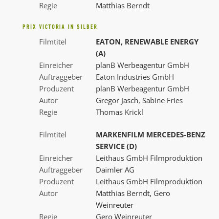
Regie
Matthias Berndt
PRIX VICTORIA IN SILBER
Filmtitel
EATON, RENEWABLE ENERGY
(A)
Einreicher
planB Werbeagentur GmbH
Auftraggeber
Eaton Industries GmbH
Produzent
planB Werbeagentur GmbH
Autor
Gregor Jasch, Sabine Fries
Regie
Thomas Krickl
Filmtitel
MARKENFILM MERCEDES-BENZ
SERVICE (D)
Einreicher
Leithaus GmbH Filmproduktion
Auftraggeber
Daimler AG
Produzent
Leithaus GmbH Filmproduktion
Autor
Matthias Berndt, Gero
Weinreuter
Regie
Gero Weinreuter