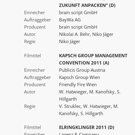
ZUKUNFT ANPACKEN“ (D)
Einreicher
brain script GmbH
Auftraggeber
BayWa AG
Produzent
brain script GmbH
Autor
Nikolai A. Behr, Niko Jäger
Regie
Niko Jäger
Filmtitel
KAPSCH GROUP MANAGEMENT
CONVENTION 2011 (A)
Einreicher
Publicis Group Austria
Auftraggeber
Kapsch Group Wien
Produzent
Friendly Fire Wien
Autor
W. Hatwieger, M. Kanofsky, S.
Hillgarth
Regie
V. Struklec, W. Hatwieger, M.
Kanofsky, S. Hillgarth
Filmtitel
ELRINGKLINGER 2011 (D)
Einreicher
Lorenz & Company