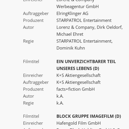
Werbeagentur GmbH
Auftraggeber
ElringKlinger AG
Produzent
STARPATROL Entertainment
Autor
Lorenz & Company, Dirk Oeldorf,
Michael Ehret
Regie
STARPATROL Entertainment,
Dominik Kuhn
Filmtitel
EIN UNVERZICHTBARER TEIL
UNSERES LEBENS (D)
Einreicher
K+S Aktiengesellschaft
Auftraggeber
K+S Aktiengesellschaft
Produzent
facts+fiction GmbH
Autor
k.A.
Regie
k.A.
Filmtitel
BLOCK GRUPPE IMAGEFILM (D)
Einreicher
Hafengold Film GmbH