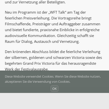
und zur Vernetzung aller Beteiligten.
Neu im Programm ist der „WFT Talk“ am Tag der
feierlichen Preisverleihung. Die Vortragsreihe bringt
Filmschaffende, Preisträger und Auftraggeber zusammen
und bietet fundierte, praxisnahe Einblicke in erfolgreiche
audiovisuelle Kommunikation. Gleichzeitig schafft sie
Raum für Dialog, Austausch und Vernetzung.
Den krönenden Abschluss bildet die feierliche Verleihung
der silbernen, goldenen und schwarzen Victoria sowie des
begehrten Grand Prix Victoria für das herausragendste
Werk der Festivalausgabe.
Diese Website verwendet Cookies. Wenn Sie diese Website nutzen,
akzeptieren Sie die Verwendung von Cookies.
OK
©
Internationale Wirtschaftsfilmtage
2026
Datenschutz
Impressum
Folgen Sie uns: