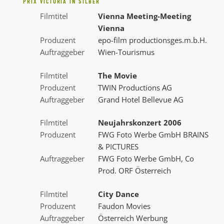
PRIX VICTORIA IN SILBER
Filmtitel
Vienna Meeting-Meeting
Vienna
Produzent
epo-film productionsges.m.b.H.
Auftraggeber
Wien-Tourismus
Filmtitel
The Movie
Produzent
TWIN Productions AG
Auftraggeber
Grand Hotel Bellevue AG
Filmtitel
Neujahrskonzert 2006
Produzent
FWG Foto Werbe GmbH BRAINS
& PICTURES
Auftraggeber
FWG Foto Werbe GmbH, Co
Prod. ORF Österreich
Filmtitel
City Dance
Produzent
Faudon Movies
Auftraggeber
Österreich Werbung