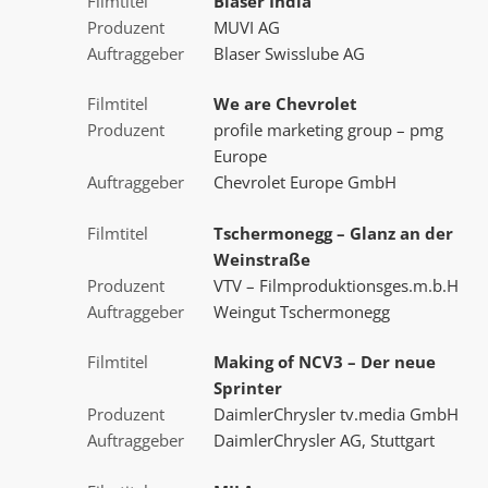
Filmtitel
Blaser India
Produzent
MUVI AG
Auftraggeber
Blaser Swisslube AG
Filmtitel
We are Chevrolet
Produzent
profile marketing group – pmg
Europe
Auftraggeber
Chevrolet Europe GmbH
Filmtitel
Tschermonegg – Glanz an der
Weinstraße
Produzent
VTV – Filmproduktionsges.m.b.H
Auftraggeber
Weingut Tschermonegg
Filmtitel
Making of NCV3 – Der neue
Sprinter
Produzent
DaimlerChrysler tv.media GmbH
Auftraggeber
DaimlerChrysler AG, Stuttgart