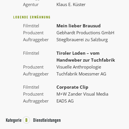
Agentur
Klaus E. Küster
LOBENDE ERWÄHNUNG
Filmtitel
Mein lieber Brausud
Produzent
Gebhardt Productions GmbH
Auftraggeber
Stieglbrauerei zu Salzburg
Filmtitel
Tiroler Loden – vom
Handweber zur Tuchfabrik
Produzent
Visuelle Anthropologie
Auftraggeber
Tuchfabrik Moessmer AG
Filmtitel
Corporate Clip
Produzent
M+W Zander Visual Media
Auftraggeber
EADS AG
Kategorie
B
Dienstleistungen